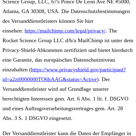
Science Group, LLC, 675 Ponce De Leon Ave NE #5000,
Atlanta, GA 30308, USA. Die Datenschutzbestimmungen
des Versanddienstleisters können Sie hier
einsehen:
https://mailchimp.com/legal/privacy/
. The
Rocket Science Group LLC d/b/a MailChimp ist unter dem
Privacy-Shield-Abkommen zertifiziert und bietet hierdurch
eine Garantie, das europäisches Datenschutzniveau
einzuhalten (
https://www.privacyshield.gov/participant?
id=a2zt0000000TO6hAAG&status=Active
). Der
Versanddienstleister wird auf Grundlage unserer
berechtigten Interessen gem. Art. 6 Abs. 1 lit. f. DSGVO
und eines Auftragsverarbeitungsvertrages gem. Art. 28
Abs. 3 S. 1 DSGVO eingesetzt.
Der Versanddienstleister kann die Daten der Empfänger in